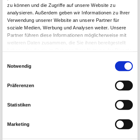
zu können und die Zugriffe auf unsere Website zu
analysieren. Außerdem geben wir Informationen zu Ihrer
Verwendung unserer Website an unsere Partner für
soziale Medien, Werbung und Analysen weiter. Unsere
Partner führen diese Informationen möglicherweise mit
weiteren Daten zusammen, die Sie ihnen bereitgestellt
haben oder die sie im Rahmen Ihrer Nutzung der Dienste
gesammelt haben.
Einwilligungsauswahl
Notwendig
Tamara Haug*
Präferenzen
Statistiken
Studium der Rechtswissenschaften an der
Universität Konstanz
Marketing
Referendariat am Landgericht Ulm