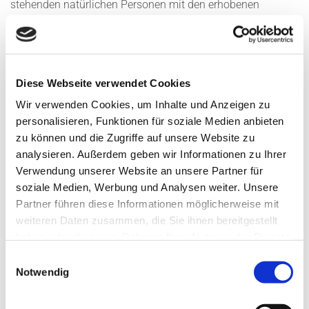
stehenden natürlichen Personen mit den erhobenen
Nutzungsdaten. Zur Erhebung und Speicherung der
Nutzungsdaten setzen wir auch Cookies ein.
Dabei handelt es sich um kleine Textdateien, die auf Ihrem
Diese Webseite verwendet Cookies
Computer gespeichert werden und zur Speicherung von
Wir verwenden Cookies, um Inhalte und Anzeigen zu
statistischen Information wie Betriebssystem, Ihrem
personalisieren, Funktionen für soziale Medien anbieten
Internetbenutzungsprogramm (Browser), IP-Adresse, der
zu können und die Zugriffe auf unsere Website zu
zuvor aufgerufene Webseite (Referrer-URL) und der Uhrzeit
analysieren. Außerdem geben wir Informationen zu Ihrer
dienen. Diese Daten erheben wir ausschließlich, zu
Verwendung unserer Website an unsere Partner für
statistischen Zwecken, um unseren Internetauftritt weiter zu
soziale Medien, Werbung und Analysen weiter. Unsere
optimieren und unsere Internetangebote noch attraktiver
Partner führen diese Informationen möglicherweise mit
gestalten zu können.
weiteren Daten zusammen, die Sie ihnen bereitgestellt
haben oder die sie im Rahmen Ihrer Nutzung der Dienste
Die Erhebung und Speicherung erfolgt ausschließlich in
gesammelt haben.
Einwilligungsauswahl
anonymisierter oder pseudonymisierter Form und lässt
Notwendig
keinen Rückschluss auf Sie als natürliche Person zu.